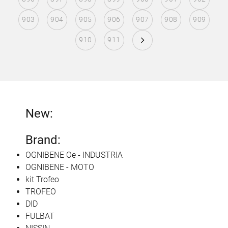
903
904
905
906
907
908
909
910
911
New:
Brand:
OGNIBENE Oe - INDUSTRIA
OGNIBENE - MOTO
kit Trofeo
TROFEO
DID
FULBAT