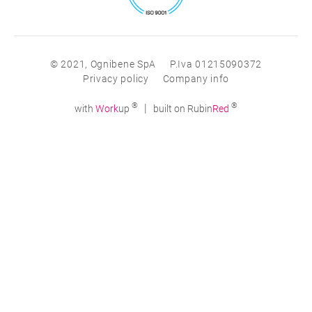
© 2021, Ognibene SpA
P.Iva 01215090372
Privacy policy
Company info
®
®
|
with
Work
up
built on Rubin
Red