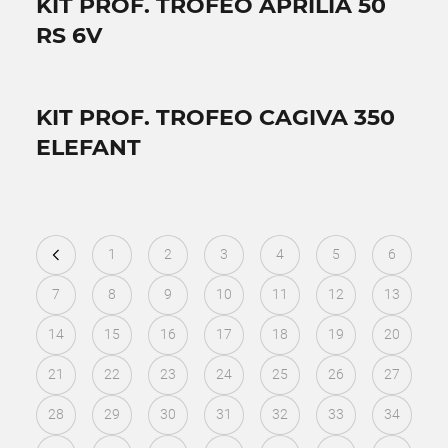
KIT PROF. TROFEO APRILIA 50
RS 6V
KIT PROF. TROFEO CAGIVA 350
ELEFANT
1
2
3
4
5
6
7
8
9
10
11
12
13
14
15
16
17
18
19
20
21
22
23
24
25
26
27
28
29
30
31
32
33
34