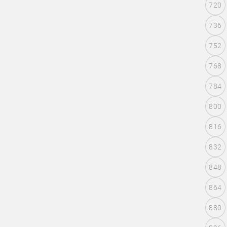
720
736
752
768
784
800
816
832
848
864
880