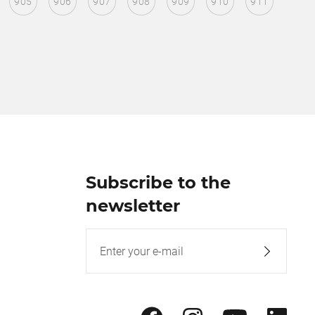
905
906
907
908
909
910
911
Subscribe to the
newsletter