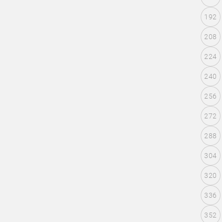
192
208
224
240
256
272
288
304
320
336
352