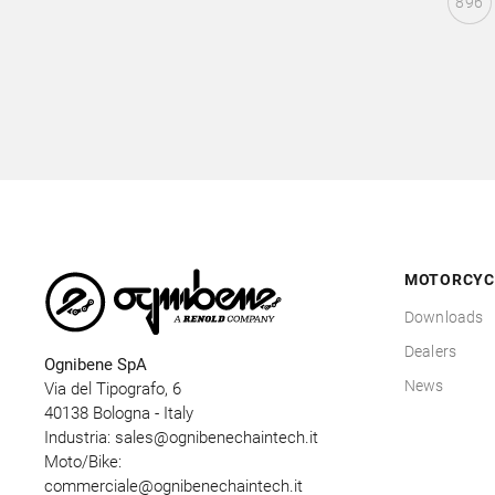
896
MOTORCYC
Downloads
Dealers
Ognibene SpA
News
Via del Tipografo, 6
40138 Bologna - Italy
Industria:
sales@ognibenechaintech.it
Moto/Bike:
commerciale@ognibenechaintech.it