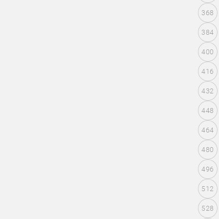
368
384
400
416
432
448
464
480
496
512
528