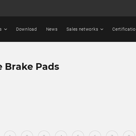
s
Download
News
Sales networks
Certificati
e Brake Pads