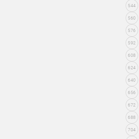
544
560
576
592
608
624
640
656
672
688
704