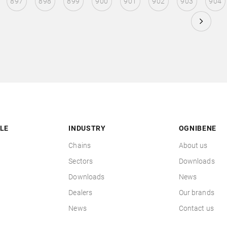
897
898
899
900
901
902
903
904
LE
INDUSTRY
OGNIBENE
Chains
About us
Sectors
Downloads
Downloads
News
Dealers
Our brands
News
Contact us