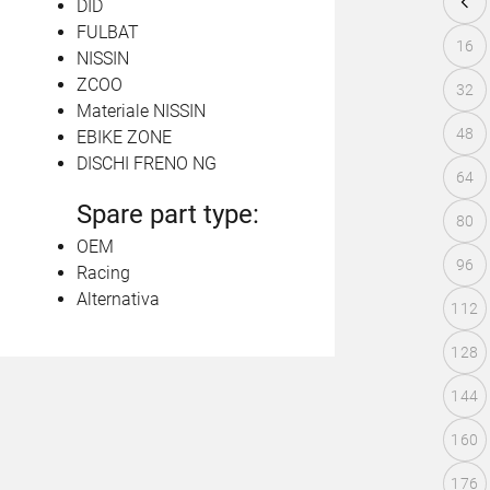
DID
FULBAT
16
NISSIN
ZCOO
32
Materiale NISSIN
48
EBIKE ZONE
DISCHI FRENO NG
64
Spare part type:
80
OEM
96
Racing
Alternativa
112
128
144
160
176