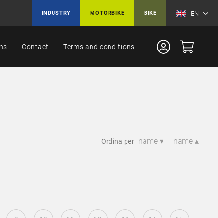
EN
INDUSTRY
MOTORBIKE
BIKE
ons
Contact
Terms and conditions
name ▾
name ▴
Ordina per