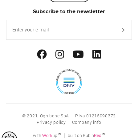
Subscribe to the newsletter
© 2021, Ognibene SpA
P.Iva 01215090372
Privacy policy
Company info
®
®
|
with
Work
up
built on Rubin
Red