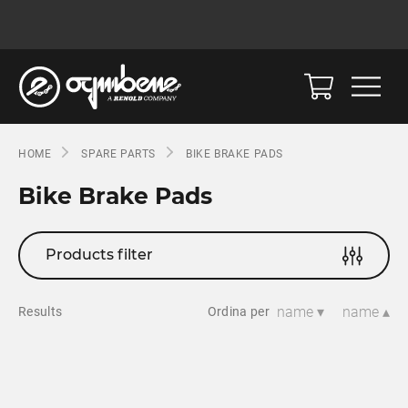
HOME
SPARE PARTS
BIKE BRAKE PADS
Bike Brake Pads
Products filter
name ▾
name ▴
Results
Ordina per