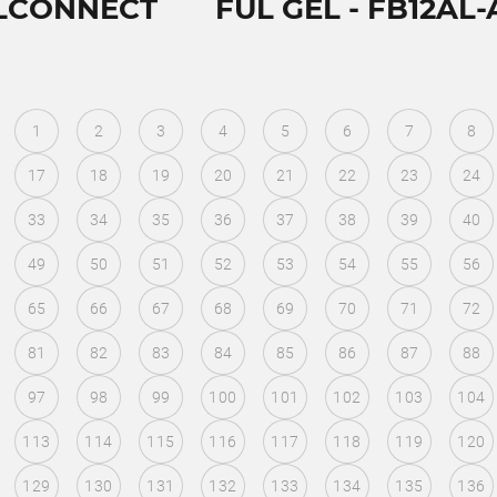
LCONNECT
FUL GEL - FB12AL-
1
2
3
4
5
6
7
8
17
18
19
20
21
22
23
24
33
34
35
36
37
38
39
40
49
50
51
52
53
54
55
56
65
66
67
68
69
70
71
72
81
82
83
84
85
86
87
88
97
98
99
100
101
102
103
104
113
114
115
116
117
118
119
120
129
130
131
132
133
134
135
136