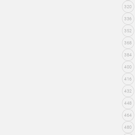
320
336
352
368
384
400
416
432
448
464
480