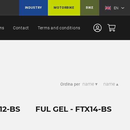
EN
INDUSTRY
MOTORBIKE
BIKE
ons
Contact
Terms and conditions
name ▾
name ▴
Ordina per
12-BS
FUL GEL - FTX14-BS