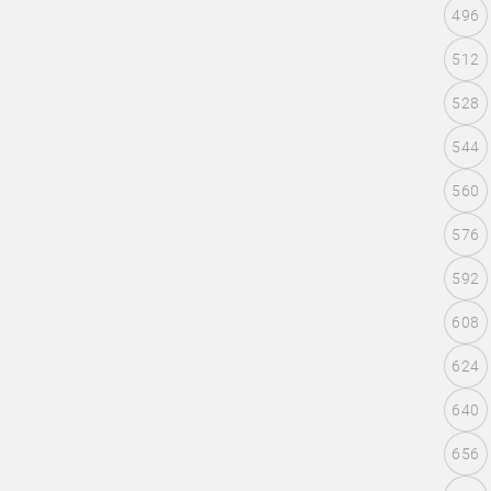
496
512
528
544
560
576
592
608
624
640
656