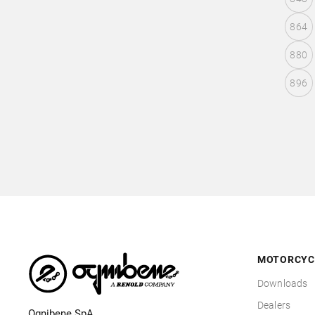
864
880
896
MOTORCYC
Downloads
Dealers
Ognibene SpA