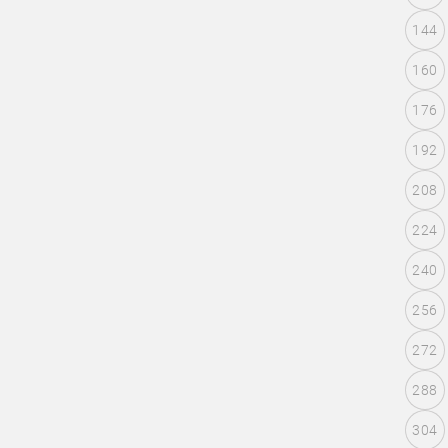
144
160
176
192
208
224
240
256
272
288
304