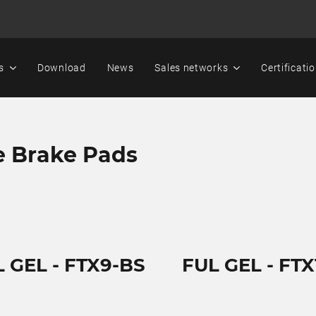
s
Download
News
Sales networks
Certificati
e Brake Pads
 GEL - FTX9-BS
FUL GEL - FTX