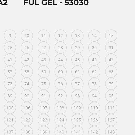
A2
FUL GEL - 53030
9
10
11
12
13
14
15
25
26
27
28
29
30
31
41
42
43
44
45
46
47
57
58
59
60
61
62
63
73
74
75
76
77
78
79
89
90
91
92
93
94
95
105
106
107
108
109
110
111
121
122
123
124
125
126
127
137
138
139
140
141
142
143