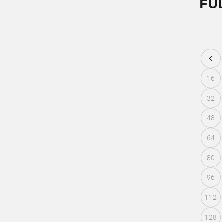
FU
16
32
48
64
80
96
112
128