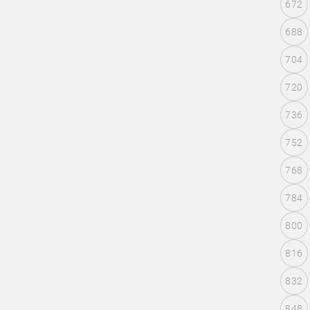
672
688
704
720
736
752
768
784
800
816
832
848