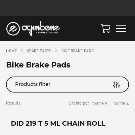
HOME
SPARE PARTS
BIKE BRAKE PADS
Bike Brake Pads
Products filter
name ▾
name ▴
Results
Ordina per
DID 219 T 5 ML CHAIN ROLL