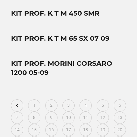
KIT PROF. K T M 450 SMR
KIT PROF. K T M 65 SX 07 09
KIT PROF. MORINI CORSARO
1200 05-09
1
2
3
4
5
6
7
8
9
10
11
12
13
14
15
16
17
18
19
20