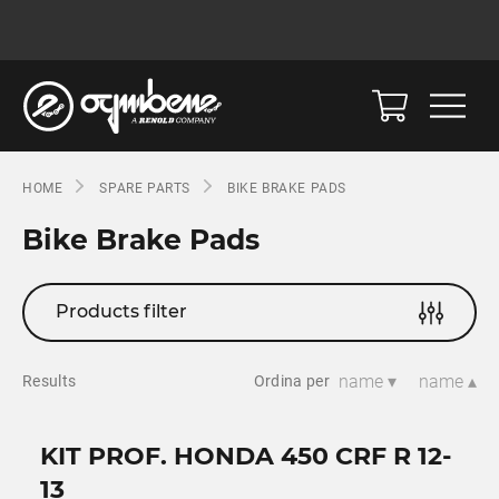
HOME
SPARE PARTS
BIKE BRAKE PADS
Bike Brake Pads
Products filter
name ▾
name ▴
Results
Ordina per
KIT PROF. HONDA 450 CRF R 12-
13