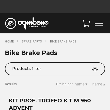
HOME
SPARE PARTS
BIKE BRAKE PADS
Bike Brake Pads
Products filter
name ▾
name ▴
Results
Ordina per
KIT PROF. TROFEO K T M 950
ADVENT