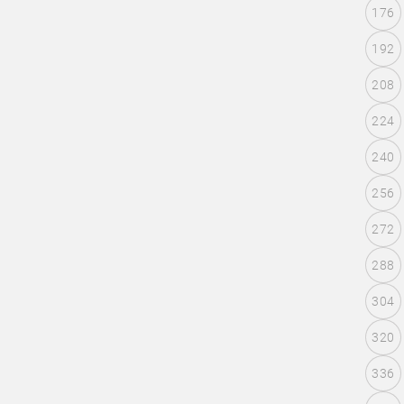
176
192
208
224
240
256
272
288
304
320
336