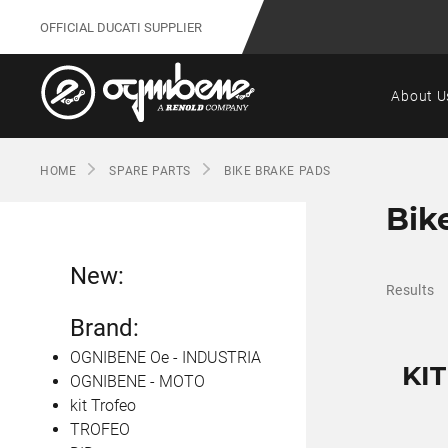
OFFICIAL DUCATI SUPPLIER
About U
HOME
SPARE PARTS
BIKE BRAKE PADS
Bik
New:
Results
Brand:
OGNIBENE Oe - INDUSTRIA
KI
OGNIBENE - MOTO
kit Trofeo
TROFEO