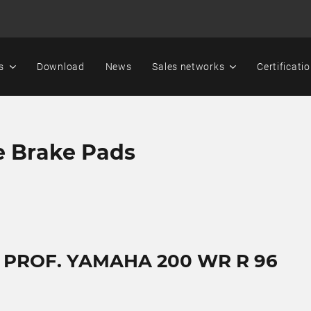
s
Download
News
Sales networks
Certificati
e Brake Pads
T PROF. YAMAHA 200 WR R 96