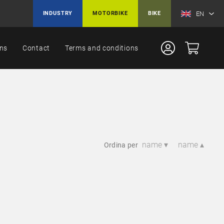
EN
INDUSTRY
MOTORBIKE
BIKE
ons
Contact
Terms and conditions
name ▾
name ▴
Ordina per