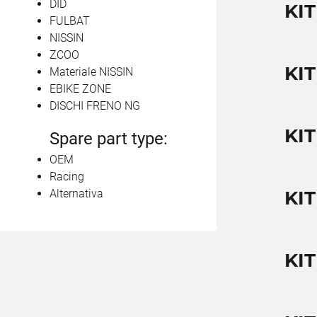
DID
KI
FULBAT
NISSIN
ZCOO
KIT
Materiale NISSIN
EBIKE ZONE
DISCHI FRENO NG
KI
Spare part type:
OEM
Racing
Alternativa
KI
KI