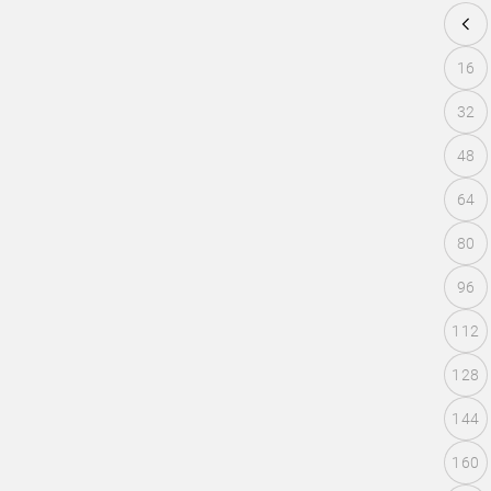
16
32
48
64
80
96
112
128
144
160