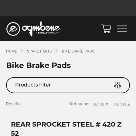
HOME
SPARE PARTS
BIKE BRAKE PADS
Bike Brake Pads
Products filter
name ▾
name ▴
Results
Ordina per
REAR SPROCKET STEEL # 420 Z
52