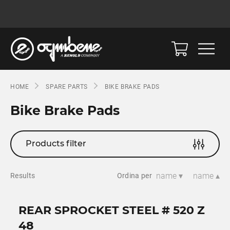
HOME
SPARE PARTS
BIKE BRAKE PADS
Bike Brake Pads
Products filter
name ▾
name ▴
Results
Ordina per
REAR SPROCKET STEEL # 520 Z
48