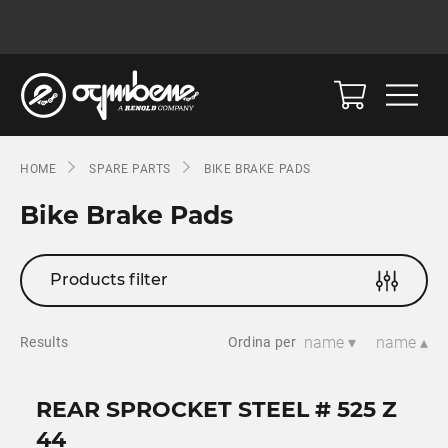
HOME
SPARE PARTS
BIKE BRAKE PADS
Bike Brake Pads
Products filter
name ▾
name ▴
Results
Ordina per
REAR SPROCKET STEEL # 525 Z
44