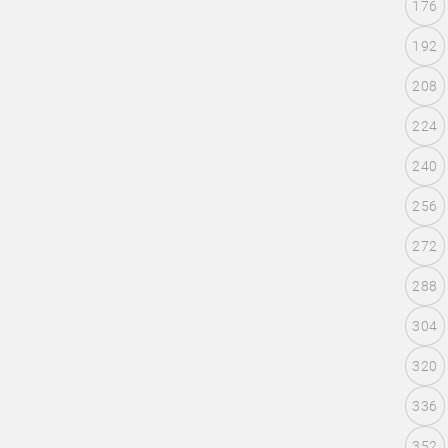
176
192
208
224
240
256
272
288
304
320
336
352