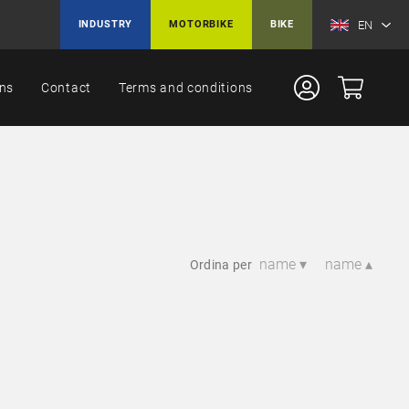
EN
INDUSTRY
MOTORBIKE
BIKE
ons
Contact
Terms and conditions
name ▾
name ▴
Ordina per