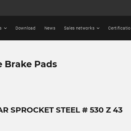
s
Download
News
Sales networks
Certificati
e Brake Pads
AR SPROCKET STEEL # 530 Z 43