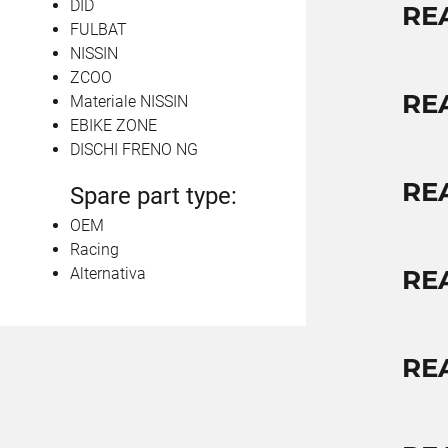
DID
RE
FULBAT
NISSIN
ZCOO
RE
Materiale NISSIN
EBIKE ZONE
DISCHI FRENO NG
RE
Spare part type:
OEM
Racing
Alternativa
RE
RE