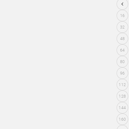
16
32
48
64
80
96
112
128
144
160