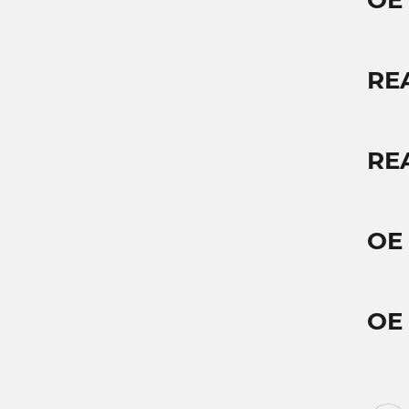
OE
RE
RE
OE
OE