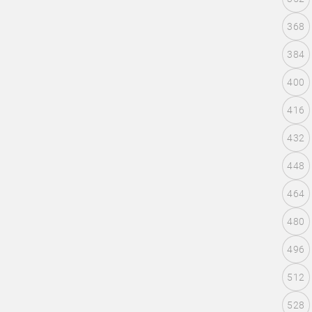
368
384
400
416
432
448
464
480
496
512
528