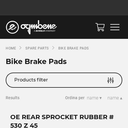
HOME
SPARE PARTS
BIKE BRAKE PADS
Bike Brake Pads
Products filter
name ▾
name ▴
Results
Ordina per
OE REAR SPROCKET RUBBER #
530 Z 45