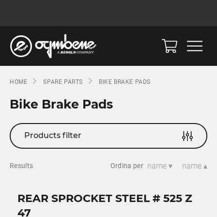
HOME
SPARE PARTS
BIKE BRAKE PADS
Bike Brake Pads
Products filter
name ▾
name ▴
Results
Ordina per
REAR SPROCKET STEEL # 525 Z
47