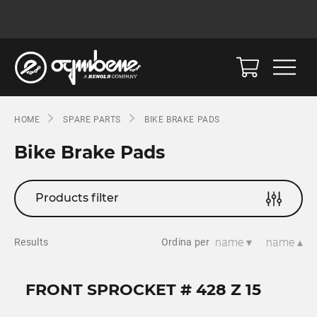
HOME
SPARE PARTS
BIKE BRAKE PADS
Bike Brake Pads
Products filter
name ▾
name ▴
Results
Ordina per
FRONT SPROCKET # 428 Z 15