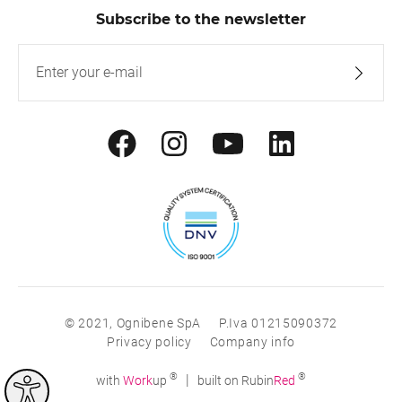
Subscribe to the newsletter
© 2021, Ognibene SpA
P.Iva 01215090372
Privacy policy
Company info
®
®
|
with
Work
up
built on Rubin
Red