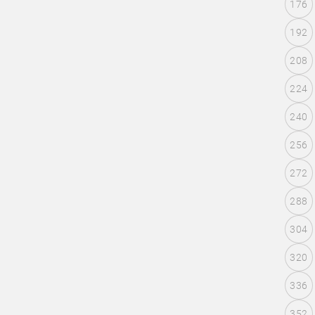
176
192
208
224
240
256
272
288
304
320
336
352