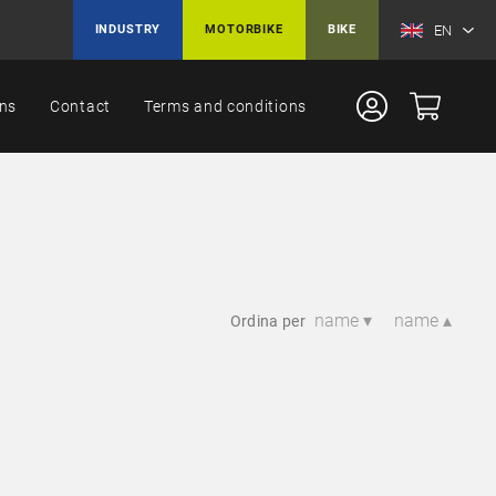
EN
INDUSTRY
MOTORBIKE
BIKE
ons
Contact
Terms and conditions
name ▾
name ▴
Ordina per