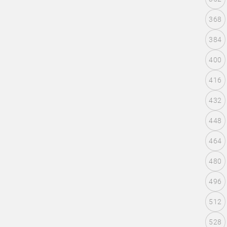
368
384
400
416
432
448
464
480
496
512
528