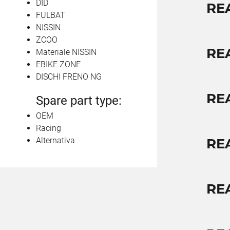
DID
RE
FULBAT
NISSIN
ZCOO
RE
Materiale NISSIN
EBIKE ZONE
DISCHI FRENO NG
RE
Spare part type:
OEM
Racing
Alternativa
RE
RE