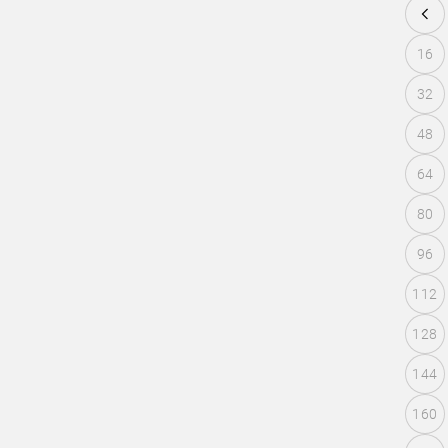
16
32
48
64
80
96
112
128
144
160