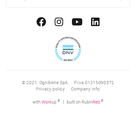
© 2021, Ognibene SpA
P.Iva 01215090372
Privacy policy
Company info
®
®
|
with
Work
up
built on Rubin
Red