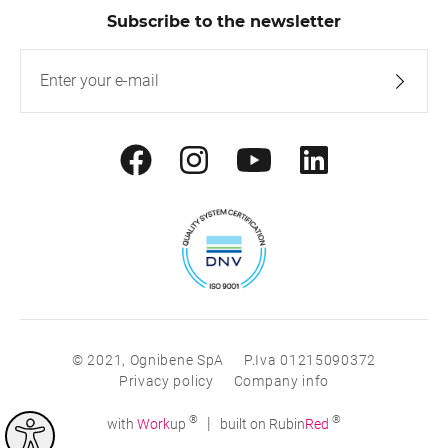
Subscribe to the newsletter
© 2021, Ognibene SpA
P.Iva 01215090372
Privacy policy
Company info
®
®
|
with
Work
up
built on Rubin
Red