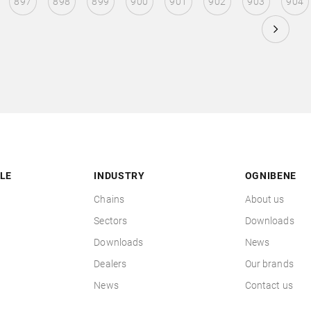
897
898
899
900
901
902
903
904
LE
INDUSTRY
OGNIBENE
Chains
About us
Sectors
Downloads
Downloads
News
Dealers
Our brands
News
Contact us