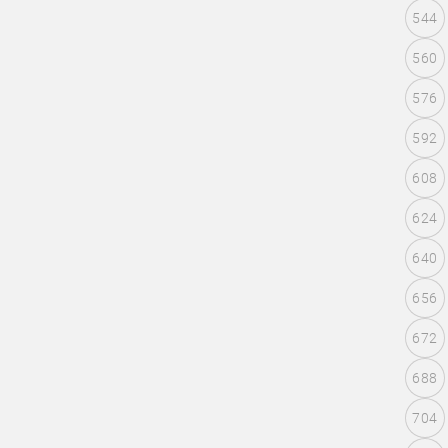
544
560
576
592
608
624
640
656
672
688
704