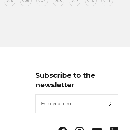
905
906
907
908
909
910
911
Subscribe to the
newsletter