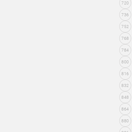
720
736
752
768
784
800
816
832
848
864
880