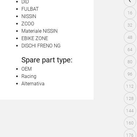
DID
FULBAT
16
NISSIN
ZCOO
32
Materiale NISSIN
48
EBIKE ZONE
DISCHI FRENO NG
64
Spare part type:
80
OEM
96
Racing
Alternativa
112
128
144
160
176