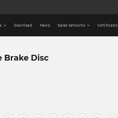
s
Download
News
Sales networks
Certificati
e Brake Disc