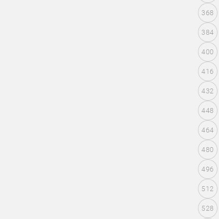
368
384
400
416
432
448
464
480
496
512
528