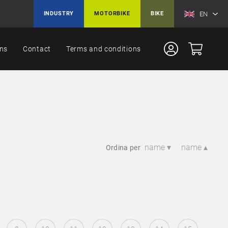
EN
INDUSTRY
MOTORBIKE
BIKE
ons
Contact
Terms and conditions
name ▾
name ▴
Ordina per