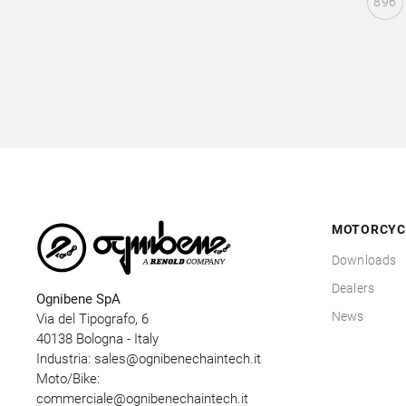
896
MOTORCYC
Downloads
Dealers
Ognibene SpA
News
Via del Tipografo, 6
40138 Bologna - Italy
Industria:
sales@ognibenechaintech.it
Moto/Bike:
commerciale@ognibenechaintech.it