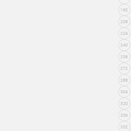
192
208
224
240
256
272
288
304
320
336
352