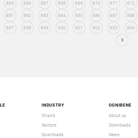
865
866
867
868
869
870
871
872
881
882
883
884
885
886
887
888
897
898
899
900
901
902
903
904
LE
INDUSTRY
OGNIBENE
Chains
About us
Sectors
Downloads
Downloads
News