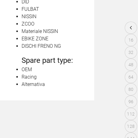
DID
FULBAT
NISSIN
ZCOO
Materiale NISSIN
EBIKE ZONE
16
DISCHI FRENO NG
32
Spare part type:
48
OEM
Racing
64
Alternativa
80
96
112
128