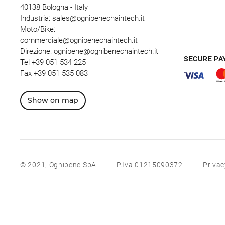
40138 Bologna - Italy
Industria:
sales@ognibenechaintech.it
Moto/Bike:
commerciale@ognibenechaintech.it
Direzione:
ognibene@ognibenechaintech.it
SECURE P
Tel
+39 051 534 225
Fax +39 051 535 083
Show on map
© 2021, Ognibene SpA
P.Iva 01215090372
Privac