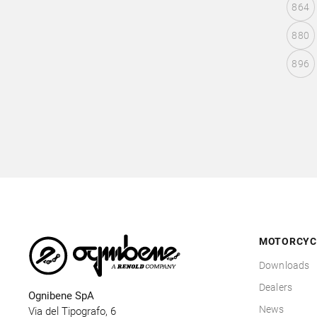
864
880
896
MOTORCYC
Downloads
Dealers
Ognibene SpA
News
Via del Tipografo, 6