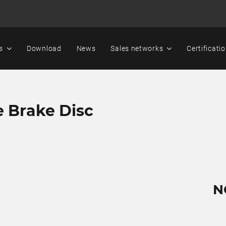
s
Download
News
Sales networks
Certificati
e Brake Disc
N