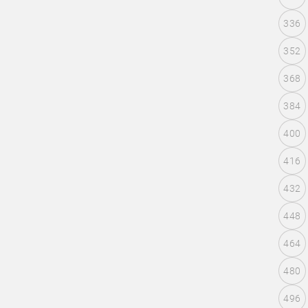
336
352
368
384
400
416
432
448
464
480
496