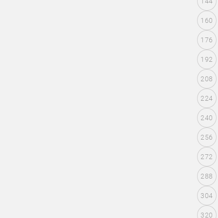
144
160
176
192
208
224
240
256
272
288
304
320