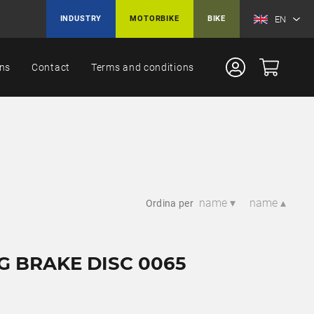
EN
INDUSTRY
MOTORBIKE
BIKE
ons
Contact
Terms and conditions
name ▾
name ▴
Ordina per
G BRAKE DISC 0065