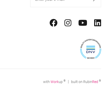
®
®
|
with
Work
up
built on Rubin
Red