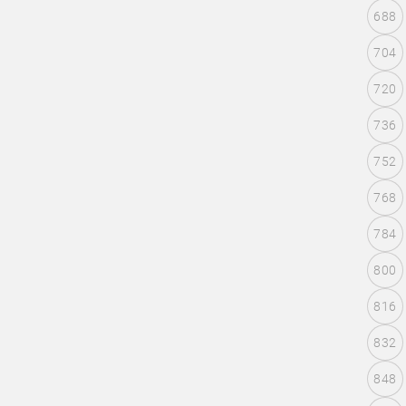
688
704
720
736
752
768
784
800
816
832
848