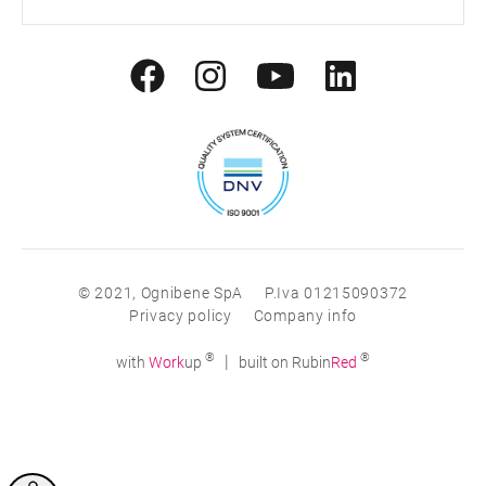
© 2021, Ognibene SpA
P.Iva 01215090372
Privacy policy
Company info
®
®
|
with
Work
up
built on Rubin
Red