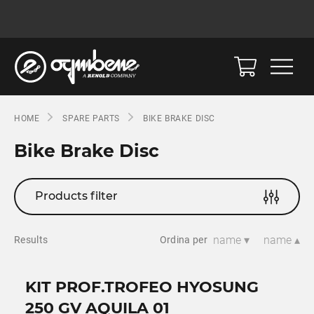
HOME
SPARE PARTS
BIKE BRAKE DISC
Bike Brake Disc
Products filter
name ▾
name ▴
Results
Ordina per
KIT PROF.TROFEO HYOSUNG
250 GV AQUILA 01