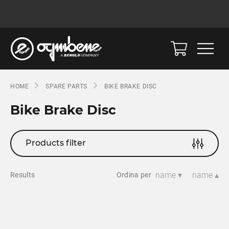
HOME
SPARE PARTS
BIKE BRAKE DISC
Bike Brake Disc
Products filter
name ▾
name ▴
Results
Ordina per