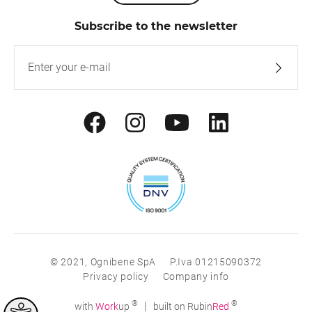
Subscribe to the newsletter
© 2021, Ognibene SpA
P.Iva 01215090372
Privacy policy
Company info
®
®
|
with
Work
up
built on Rubin
Red