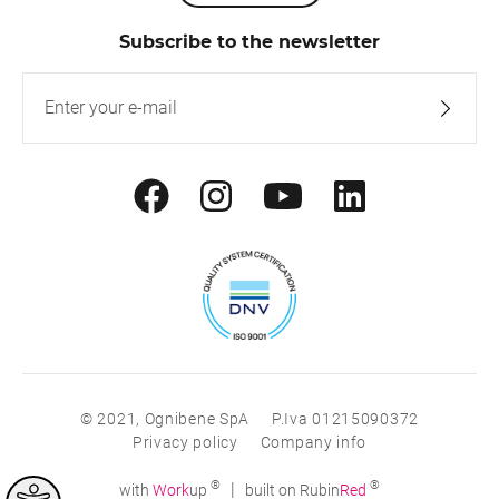
Subscribe to the newsletter
© 2021, Ognibene SpA
P.Iva 01215090372
Privacy policy
Company info
®
®
|
with
Work
up
built on Rubin
Red