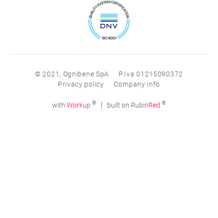
© 2021, Ognibene SpA
P.Iva 01215090372
Privacy policy
Company info
®
®
|
with
Work
up
built on Rubin
Red