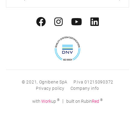
© 2021, Ognibene SpA
P.Iva 01215090372
Privacy policy
Company info
®
®
|
with
Work
up
built on Rubin
Red