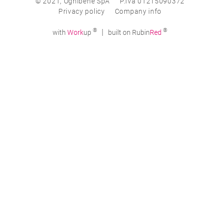
© 2021, Ognibene SpA
P.Iva 01215090372
Privacy policy
Company info
®
®
|
with
Work
up
built on Rubin
Red