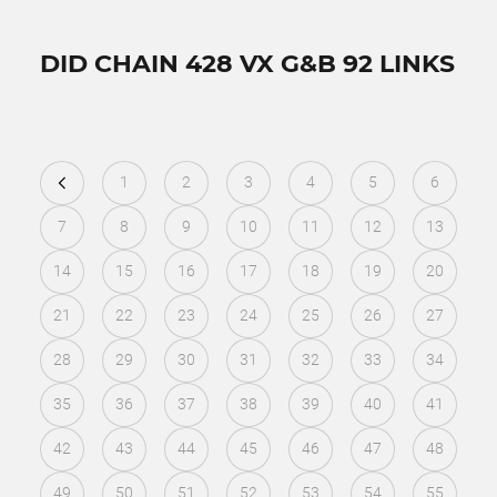
DID CHAIN 428 VX G&B 92 LINKS
1
2
3
4
5
6
7
8
9
10
11
12
13
14
15
16
17
18
19
20
21
22
23
24
25
26
27
28
29
30
31
32
33
34
35
36
37
38
39
40
41
42
43
44
45
46
47
48
49
50
51
52
53
54
55