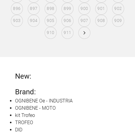
896
897
898
899
900
901
902
903
904
905
906
907
908
909
910
911
New:
Brand:
OGNIBENE Oe - INDUSTRIA
OGNIBENE - MOTO
kit Trofeo
TROFEO
DID