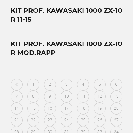
KIT PROF. KAWASAKI 1000 ZX-10
R 11-15
KIT PROF. KAWASAKI 1000 ZX-10
R MOD.RAPP
1
2
3
4
5
6
7
8
9
10
11
12
13
14
15
16
17
18
19
20
21
22
23
24
25
26
27
28
29
30
31
32
33
34