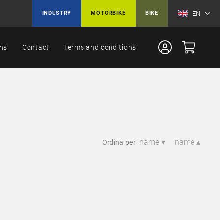
EN
INDUSTRY
MOTORBIKE
BIKE
ons
Contact
Terms and conditions
name ▾
name ▴
Ordina per