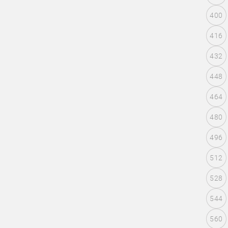
400
416
432
448
464
480
496
512
528
544
560