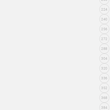
224
240
256
272
288
304
320
336
352
368
384