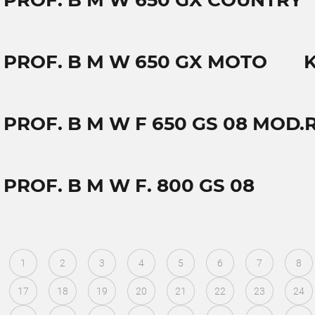
T PROF. B M W 650 GX COUNTRY
T PROF. B M W 650 GX MOTO
K
 PROF. B M W F 650 GS 08 MOD.
 PROF. B M W F. 800 GS 08
1
2
3
4
5
6
7
8
17
18
19
20
21
22
23
24