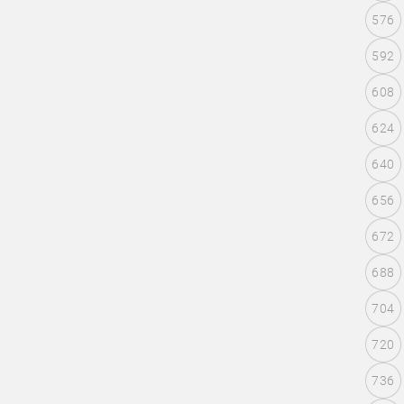
576
592
608
624
640
656
672
688
704
720
736