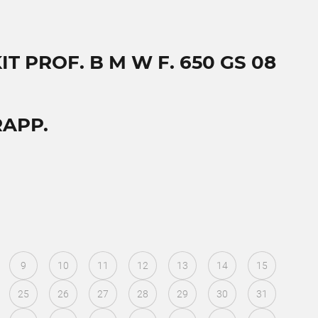
IT PROF. B M W F. 650 GS 08
RAPP.
9
10
11
12
13
14
15
25
26
27
28
29
30
31