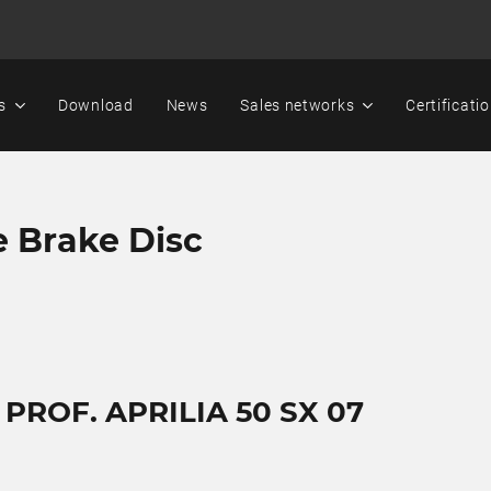
s
Download
News
Sales networks
Certificati
e Brake Disc
 PROF. APRILIA 50 SX 07