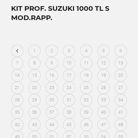
KIT PROF. SUZUKI 1000 TL S
MOD.RAPP.
1
2
3
4
5
6
7
8
9
10
11
12
13
14
15
16
17
18
19
20
21
22
23
24
25
26
27
28
29
30
31
32
33
34
35
36
37
38
39
40
41
42
43
44
45
46
47
48
49
50
51
52
53
54
55