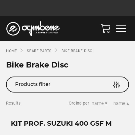
HOME
SPARE PARTS
BIKE BRAKE DISC
Bike Brake Disc
Products filter
name ▾
name ▴
Results
Ordina per
KIT PROF. SUZUKI 400 GSF M