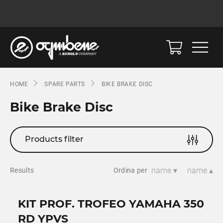
HOME
SPARE PARTS
BIKE BRAKE DISC
Bike Brake Disc
Products filter
name ▾
name ▴
Results
Ordina per
KIT PROF. TROFEO YAMAHA 350
RD YPVS