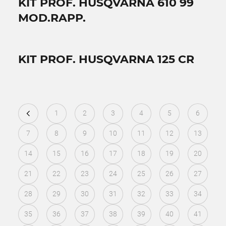
KIT PROF. HUSQVARNA 610 99
MOD.RAPP.
KIT PROF. HUSQVARNA 125 CR
1
2
3
4
5
6
7
8
9
10
11
12
13
14
15
16
17
18
19
20
21
22
23
24
25
26
27
28
29
30
31
32
33
34
35
36
37
38
39
40
41