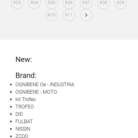
903
904
905
906
907
908
909
910
911
New:
Brand:
OGNIBENE Oe - INDUSTRIA
OGNIBENE - MOTO
kit Trofeo
TROFEO
DID
FULBAT
NISSIN
ZCOO