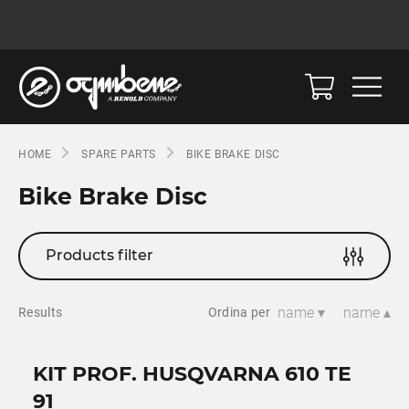
HOME
SPARE PARTS
BIKE BRAKE DISC
Bike Brake Disc
Products filter
name ▾
name ▴
Results
Ordina per
KIT PROF. HUSQVARNA 610 TE
91