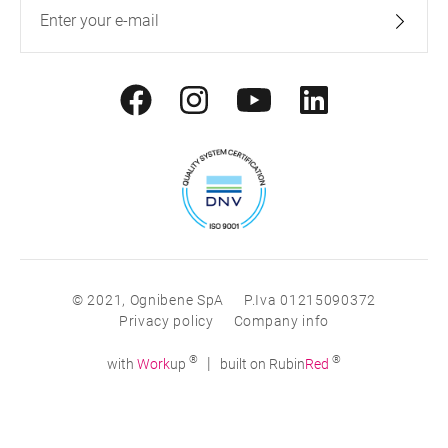
© 2021, Ognibene SpA
P.Iva 01215090372
Privacy policy
Company info
®
®
|
with
Work
up
built on Rubin
Red