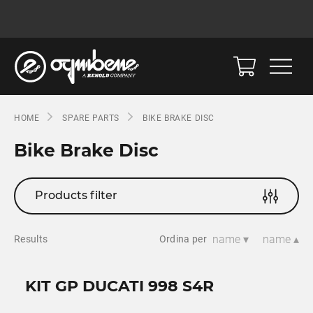
HOME
SPARE PARTS
BIKE BRAKE DISC
Bike Brake Disc
Products filter
name ▾
name ▴
Results
Ordina per
KIT GP DUCATI 998 S4R