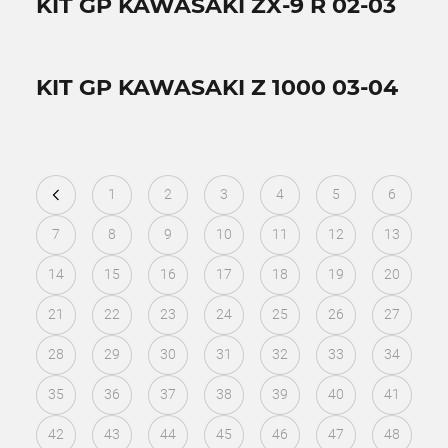
KIT GP KAWASAKI ZX-9 R 02-03
KIT GP KAWASAKI Z 1000 03-04
1
2
3
4
5
6
7
8
9
10
11
12
13
14
15
16
17
18
19
20
21
22
23
24
25
26
27
28
29
30
31
32
33
34
35
36
37
38
39
40
41
42
43
44
45
46
47
48