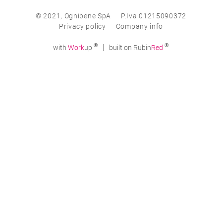
© 2021, Ognibene SpA
P.Iva 01215090372
Privacy policy
Company info
®
®
|
with
Work
up
built on Rubin
Red