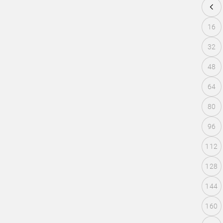
16
32
48
64
80
96
112
128
144
160