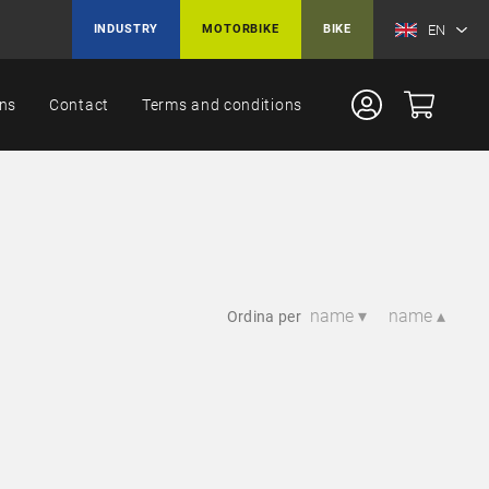
EN
INDUSTRY
MOTORBIKE
BIKE
ons
Contact
Terms and conditions
name ▾
name ▴
Ordina per