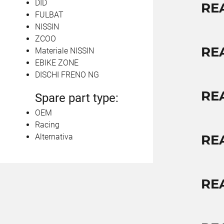
DID
RE
FULBAT
NISSIN
ZCOO
RE
Materiale NISSIN
EBIKE ZONE
DISCHI FRENO NG
RE
Spare part type:
OEM
Racing
Alternativa
RE
RE