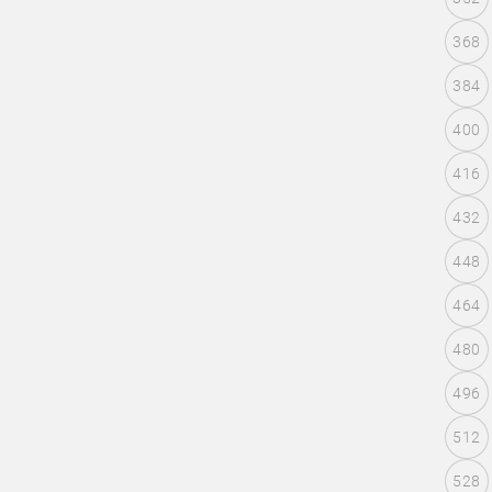
368
384
400
416
432
448
464
480
496
512
528