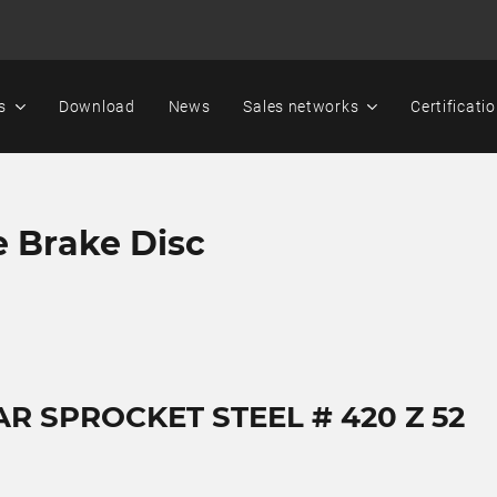
s
Download
News
Sales networks
Certificati
e Brake Disc
AR SPROCKET STEEL # 420 Z 52