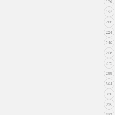
176
192
208
224
240
256
272
288
304
320
336
352