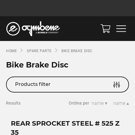
HOME
SPARE PARTS
BIKE BRAKE DISC
Bike Brake Disc
Products filter
name ▾
name ▴
Results
Ordina per
REAR SPROCKET STEEL # 525 Z
35