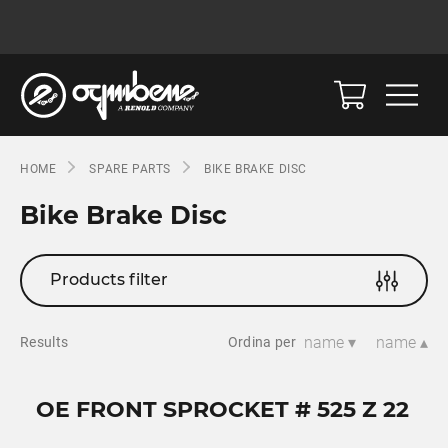
HOME
SPARE PARTS
BIKE BRAKE DISC
Bike Brake Disc
Products filter
name ▾
name ▴
Results
Ordina per
OE FRONT SPROCKET # 525 Z 22