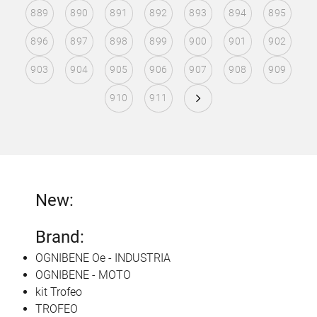
889
890
891
892
893
894
895
896
897
898
899
900
901
902
903
904
905
906
907
908
909
910
911
New:
Brand:
OGNIBENE Oe - INDUSTRIA
OGNIBENE - MOTO
kit Trofeo
TROFEO