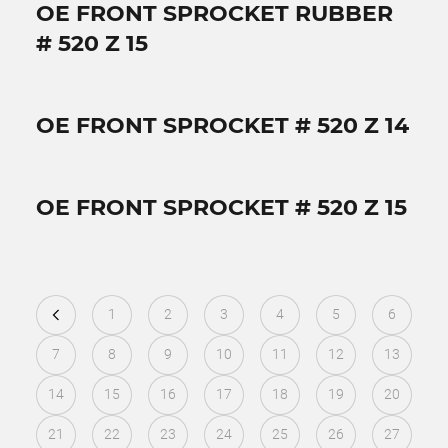
OE FRONT SPROCKET RUBBER
# 520 Z 15
OE FRONT SPROCKET # 520 Z 14
OE FRONT SPROCKET # 520 Z 15
1
2
3
4
5
6
7
8
9
10
11
12
13
14
15
16
17
18
19
20
21
22
23
24
25
26
27