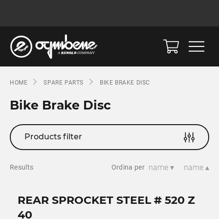
HOME
SPARE PARTS
BIKE BRAKE DISC
Bike Brake Disc
Products filter
name ▾
name ▴
Results
Ordina per
REAR SPROCKET STEEL # 520 Z
40