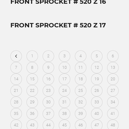
FRONT SPROCKET # 520 Z 16
FRONT SPROCKET # 520 Z 17
1
2
3
4
5
6
7
8
9
10
11
12
13
14
15
16
17
18
19
20
21
22
23
24
25
26
27
28
29
30
31
32
33
34
35
36
37
38
39
40
41
42
43
44
45
46
47
48