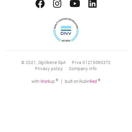
© 2021, Ognibene SpA
P.Iva 01215090372
Privacy policy
Company info
®
®
|
with
Work
up
built on Rubin
Red