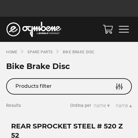
HOME
SPARE PARTS
BIKE BRAKE DISC
Bike Brake Disc
Products filter
name ▾
name ▴
Results
Ordina per
REAR SPROCKET STEEL # 520 Z
52