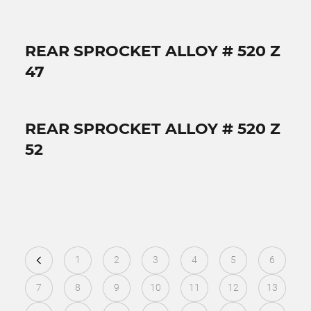
REAR SPROCKET ALLOY # 520 Z
47
REAR SPROCKET ALLOY # 520 Z
52
1
2
3
4
5
6
7
8
9
10
11
12
13