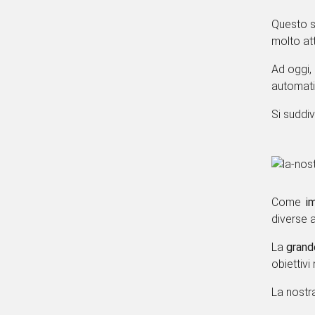
A partir
i suoi set
Questo si
molto att
Ad oggi,
magazzin
Si suddi
Come
i
diverse 
La
gran
nostri ob
La nostr