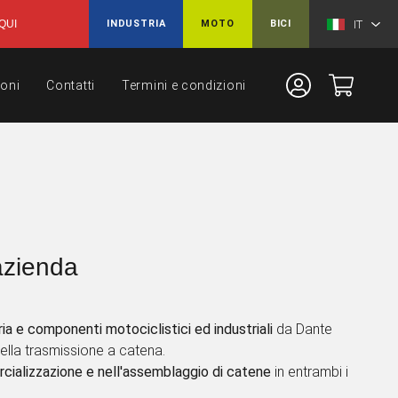
IT
 QUI
INDUSTRIA
MOTO
BICI
ioni
Contatti
Termini e condizioni
azienda
ria e componenti motociclistici ed industriali
da Dante
a nella trasmissione a catena.