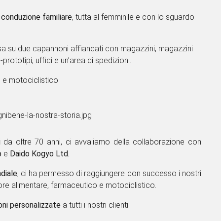
ercializzazione e nell'assemblaggio di catene
in entrambi
 conduzione familiare
, tutta al femminile e con lo sguardo
ivisa su due capannoni affiancati con magazzini,
la prove -prototipi, uffici e un’area di spedizioni.
le e motociclistico
i
da oltre 70 anni, ci avvaliamo della collaborazione con
oup
e
Daido Kogyo Ltd.
 mondiale
, ci ha permesso di raggiungere con successo i
nel settore alimentare, farmaceutico e motociclistico.
ni personalizzate
a tutti i nostri clienti.