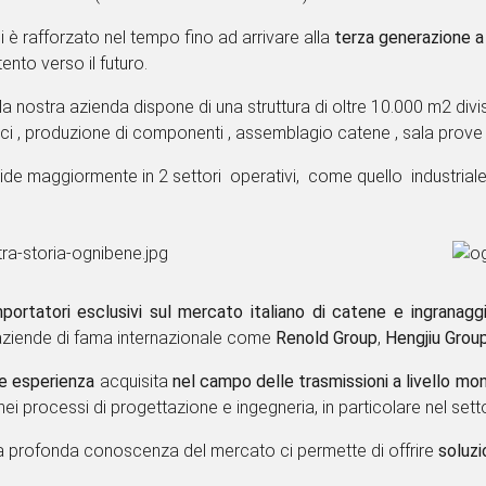
e dagli anni '60 ha avuto un
ruolo primario di mercato nella comm
tori di attività (industriale e motociclistico).
 è rafforzato nel tempo fino ad arrivare alla
terza generazione a
ento verso il futuro.
 la nostra azienda dispone di una struttura di oltre 10.000 m2 d
i automatici , produzione di componenti , assemblagio catene , sa
vide maggiormente in 2 settori operativi, come quello industria
mportatori esclusivi sul mercato italiano di catene e ingranagg
aziende di fama internazionale come
Renold Group
,
Hengjiu Gr
de esperienza
acquisita
nel campo delle trasmissioni a livello
iettivi nei processi di progettazione e ingegneria, in particolare 
a profonda conoscenza del mercato ci permette di offrire
soluzio