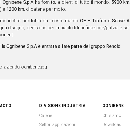
 Ognibene S.p.A ha fornito
, a clienti di tutto il mondo,
5900 km.
) e
1200 km.
di catene per moto.
amo inoltre prodotti con i nostri marchi
OE – Trofeo
e
Sense A
gi a disegno, centraline per impianti di lubrificazione/puliz
dei componenti.
 la Ognibene S.p.A è entrata a fare parte del gruppo Renold
 MOTO
DIVISIONE INDUSTRIA
OGNIBENE
Catene
Chi siamo