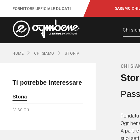
FORNITORE UFFICIALE DUCATI
SAREMO CHIU
Chi sia
HOME
CHI SIAMO
STORIA
CHI SI
Stor
Ti potrebbe interessare
Pass
Storia
Mission
Fondata 
Ognibene