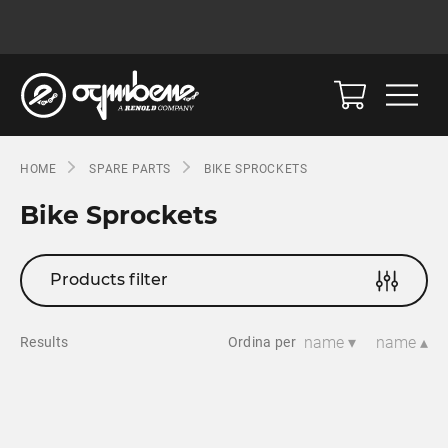
HOME
SPARE PARTS
BIKE SPROCKETS
Bike Sprockets
Products filter
name ▾
name ▴
Results
Ordina per