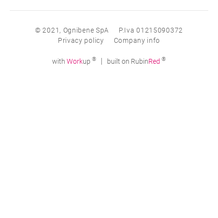
© 2021, Ognibene SpA
P.Iva 01215090372
Privacy policy
Company info
®
®
|
with
Work
up
built on Rubin
Red