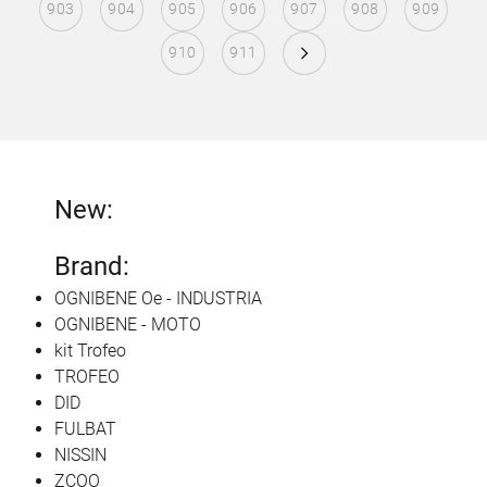
903
904
905
906
907
908
909
910
911
New:
Brand:
OGNIBENE Oe - INDUSTRIA
OGNIBENE - MOTO
kit Trofeo
TROFEO
DID
FULBAT
NISSIN
ZCOO