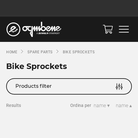
HOME
SPARE PARTS
BIKE SPROCKETS
Bike Sprockets
Products filter
name ▾
name ▴
Results
Ordina per