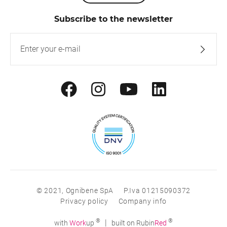
Subscribe to the newsletter
© 2021, Ognibene SpA
P.Iva 01215090372
Privacy policy
Company info
®
®
|
with
Work
up
built on Rubin
Red