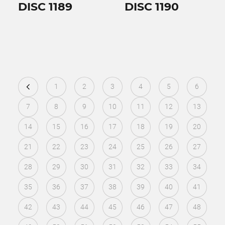
DISC 1189
DISC 1190
1
2
3
4
5
6
7
8
9
10
11
12
13
14
15
16
17
18
19
20
21
22
23
24
25
26
27
28
29
30
31
32
33
34
35
36
37
38
39
40
41
42
43
44
45
46
47
48