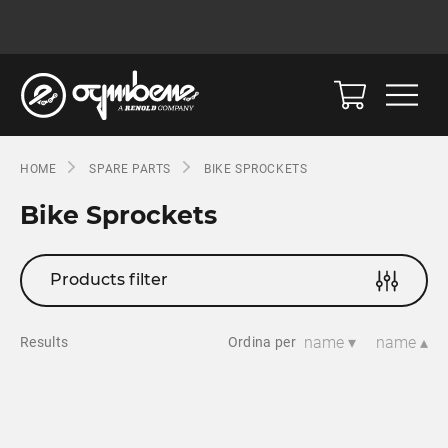
HOME
SPARE PARTS
BIKE SPROCKETS
Bike Sprockets
Products filter
name ▾
name ▴
Results
Ordina per