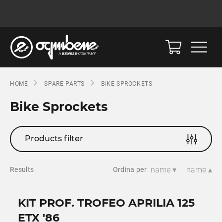
HOME
SPARE PARTS
BIKE SPROCKETS
Bike Sprockets
Products filter
name ▾
name ▴
Results
Ordina per
KIT PROF. TROFEO APRILIA 125
ETX '86