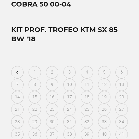
COBRA 50 00-04
KIT PROF. TROFEO KTM SX 85
BW '18
1
2
3
4
5
6
7
8
9
10
11
12
13
14
15
16
17
18
19
20
21
22
23
24
25
26
27
28
29
30
31
32
33
34
35
36
37
38
39
40
41