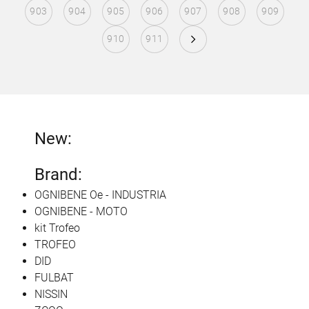
903
904
905
906
907
908
909
910
911
New:
Brand:
OGNIBENE Oe - INDUSTRIA
OGNIBENE - MOTO
kit Trofeo
TROFEO
DID
FULBAT
NISSIN