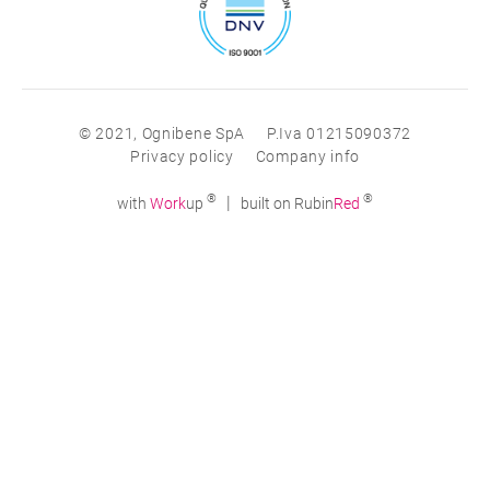
© 2021, Ognibene SpA
P.Iva 01215090372
Privacy policy
Company info
®
®
|
with
Work
up
built on Rubin
Red