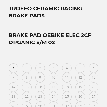
TROFEO CERAMIC RACING
BRAKE PADS
BRAKE PAD OEBIKE ELEC 2CP
ORGANIC S/M 02
1
2
3
4
5
6
7
8
9
10
11
12
13
14
15
16
17
18
19
20
21
22
23
24
25
26
27
28
29
30
31
32
33
34