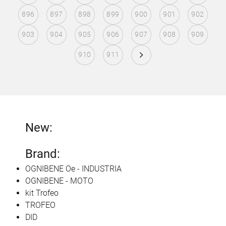
896
897
898
899
900
901
902
903
904
905
906
907
908
909
910
911
New:
Brand:
OGNIBENE Oe - INDUSTRIA
OGNIBENE - MOTO
kit Trofeo
TROFEO
DID