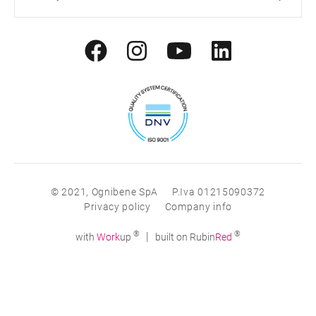
© 2021, Ognibene SpA
P.Iva 01215090372
Privacy policy
Company info
®
®
|
with
Work
up
built on Rubin
Red