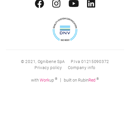
© 2021, Ognibene SpA
P.Iva 01215090372
Privacy policy
Company info
®
®
|
with
Work
up
built on Rubin
Red