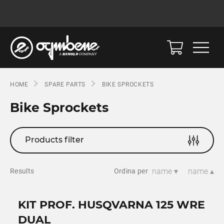
HOME
SPARE PARTS
BIKE SPROCKETS
Bike Sprockets
Products filter
name ▾
name ▴
Results
Ordina per
KIT PROF. HUSQVARNA 125 WRE
DUAL