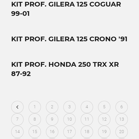
KIT PROF. GILERA 125 COGUAR
99-01
KIT PROF. GILERA 125 CRONO '91
KIT PROF. HONDA 250 TRX XR
87-92
1
2
3
4
5
6
7
8
9
10
11
12
13
14
15
16
17
18
19
20