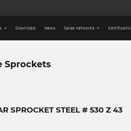
s
Download
News
Sales networks
Certificati
e Sprockets
AR SPROCKET STEEL # 530 Z 43