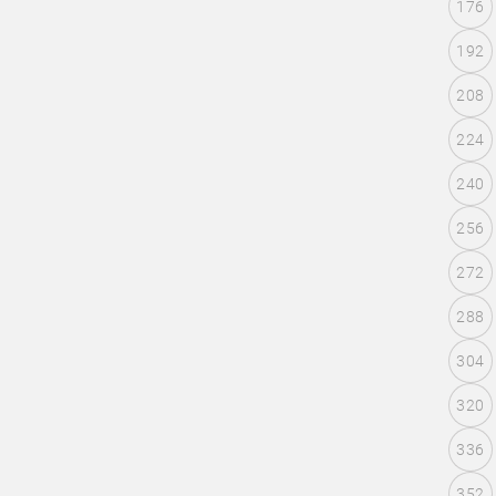
176
192
208
224
240
256
272
288
304
320
336
352