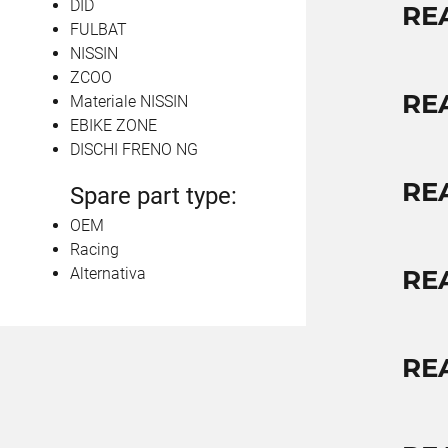
DID
RE
FULBAT
NISSIN
ZCOO
RE
Materiale NISSIN
EBIKE ZONE
DISCHI FRENO NG
RE
Spare part type:
OEM
Racing
Alternativa
RE
RE