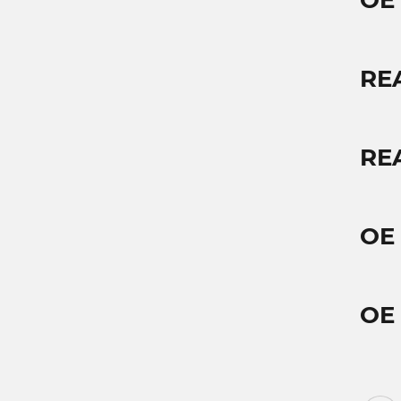
OE
RE
RE
OE
OE