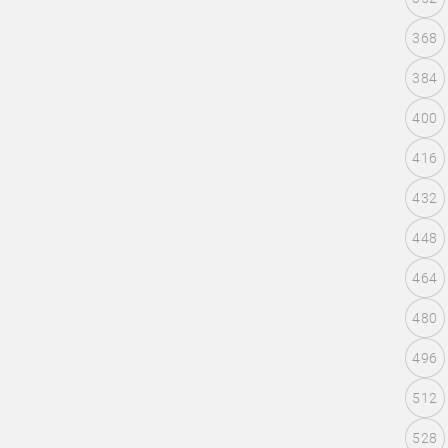
368
384
400
416
432
448
464
480
496
512
528