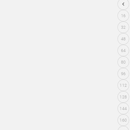
16
32
48
64
80
96
112
128
144
160