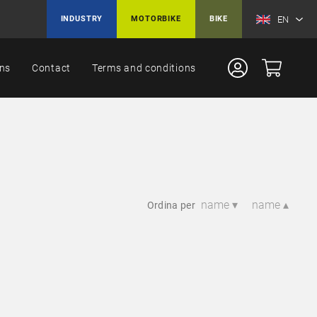
EN
INDUSTRY
MOTORBIKE
BIKE
ons
Contact
Terms and conditions
name ▾
name ▴
Ordina per